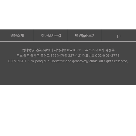
병원소개
찾아오시는길
병원둘러보기
pc
업체명:김정은산부인과
사업자번호:410-31-54726
대표자:김정은
주소:광주 광산구 목련로 379(신가동 327-12)
대표번호:062-969-3773
COPYRIGHT Kim jeong eun Obstetric and gynecology clinic. all rights reserved.