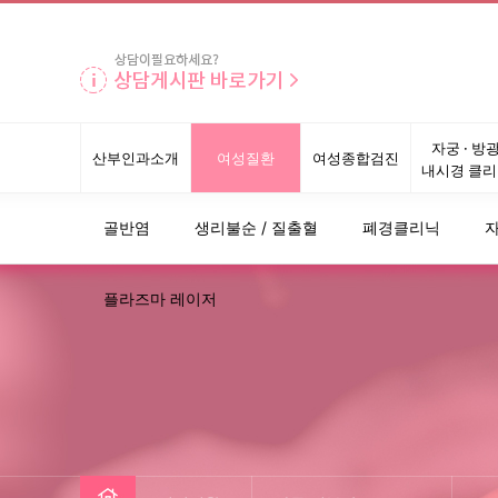
자궁 · 방
산부인과소개
여성질환
여성종합검진
내시경 클리
골반염
생리불순 / 질출혈
폐경클리닉
플라즈마 레이저