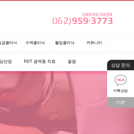
실금클리닉
수액클리닉
불임클리닉
커뮤니티
상선암
PDT 광역동 치료
질염
상담 문의
카톡상담
TOP