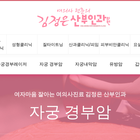
광
성형클리닉
질타이트닝
산과클리닉/피임
피부비만클리닉
요
닉
자궁경부레이저
자궁 경부암
자궁내막암
유방암
갑
여자마음 잘아는 여의사진료 김정은 산부인과
자궁 경부암