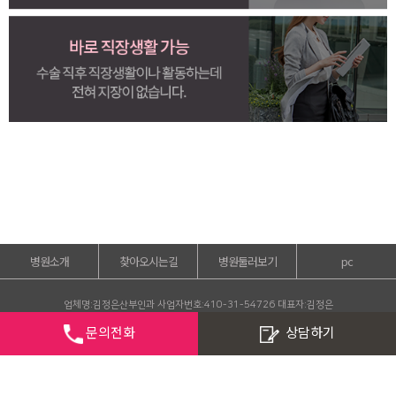
병원소개
찾아오시는길
병원둘러보기
pc
업체명:김정은산부인과
사업자번호:410-31-54726
대표자:김정은
주소:광주 광산구 목련로 379(신가동 327-12)
대표번호:062-969-3773
문의전화
상담하기
COPYRIGHT Kim jeong eun Obstetric and gynecology clinic. all rights reserved.